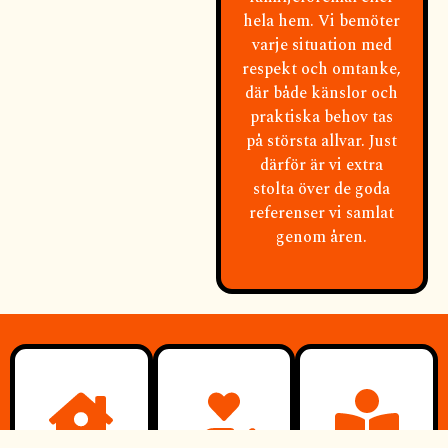
hela hem. Vi bemöter
varje situation med
respekt och omtanke,
där både känslor och
praktiska behov tas
på största allvar. Just
därför är vi extra
stolta över de goda
referenser vi samlat
genom åren.