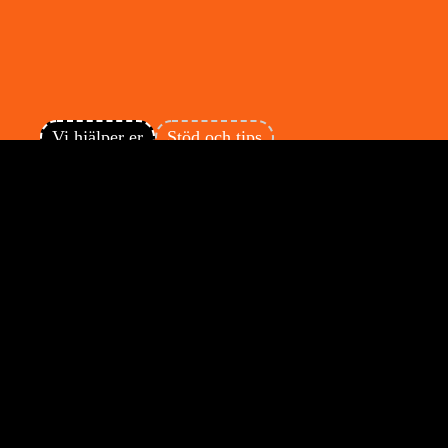
Vi hjälper er
Stöd och tips
Kostnadsfri bedömning
Fria lån av flyttkartonger samt
emballage vid flytt
Tömning av röjning av dödsbon
Transport till auktionshus
Städ och sanering
Kontakta oss